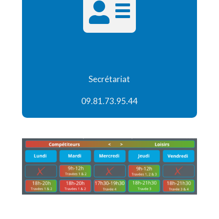

Secrétariat
09.81.73.95.44