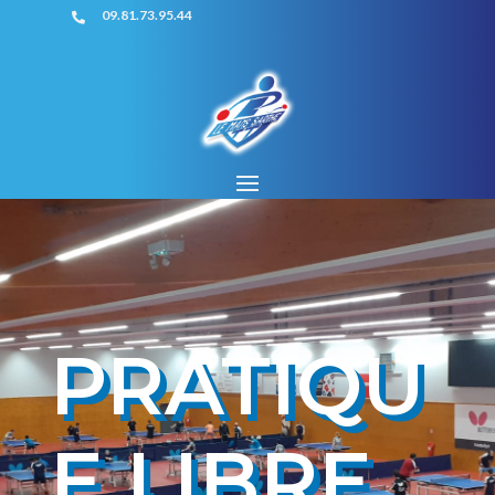
09.81.73.95.44

PRATIQU
E LIBRE